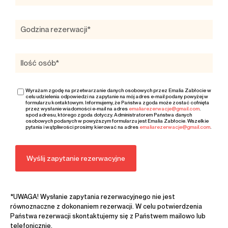
Wyrażam zgodę na przetwarzanie danych osobowych przez Emalia Zabłocie w
celu udzielenia odpowiedzi na zapytanie na mój adres e-mail podany powyżej w
formularzu kontaktowym. Informujemy, że Państwa zgoda może zostać cofnięta
przez wysłanie wiadomości e-mail na adres
emaliarezerwacje@gmail.com
.
spod adresu, którego zgoda dotyczy. Administratorem Państwa danych
osobowych podanych w powyższym formularzu jest Emalia Zabłocie. Wszelkie
pytania i wątpliwości prosimy kierować na adres
emaliarezerwacje@gmail.com
.
*UWAGA! Wysłanie zapytania rezerwacyjnego nie jest
równoznaczne z dokonaniem rezerwacji. W celu potwierdzenia
Państwa rezerwacji skontaktujemy się z Państwem mailowo lub
telefonicznie.