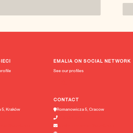
IECI
EMALIA ON SOCIAL NETWORK
rofile
See our profiles
CONTACT
 5, Kraków
Romanowicza 5, Cracow
578 364 376
wacje@gmail.com
emaliarezerwacje@gmail.com