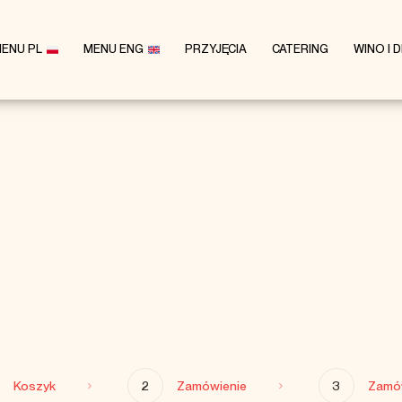
ENU PL
MENU ENG
PRZYJĘCIA
CATERING
WINO I 
Koszyk
2
Zamówienie
3
Zamó