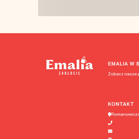
EMALIA W S
Zobacz nasze p
KONTAKT
Romanowicza
578 364 376
emaliarezer